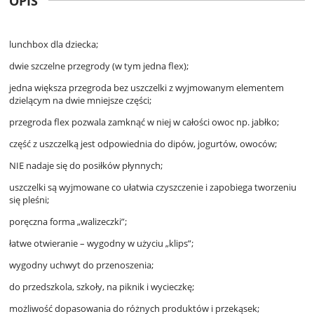
OPIS
lunchbox dla dziecka;
dwie szczelne przegrody (w tym jedna flex);
jedna większa przegroda bez uszczelki z wyjmowanym elementem
dzielącym na dwie mniejsze części;
przegroda flex pozwala zamknąć w niej w całości owoc np. jabłko;
część z uszczelką jest odpowiednia do dipów, jogurtów, owoców;
NIE nadaje się do posiłków płynnych;
uszczelki są wyjmowane co ułatwia czyszczenie i zapobiega tworzeniu
się pleśni;
poręczna forma „walizeczki”;
łatwe otwieranie – wygodny w użyciu „klips”;
wygodny uchwyt do przenoszenia;
do przedszkola, szkoły, na piknik i wycieczkę;
możliwość dopasowania do różnych produktów i przekąsek;