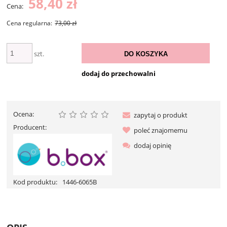
58,40 zł
Cena:
Cena regularna:
73,00 zł
szt.
DO KOSZYKA
dodaj do przechowalni
Ocena:
zapytaj o produkt
Producent:
poleć znajomemu
dodaj opinię
Kod produktu:
1446-6065B