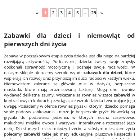
1
2
3
4
5
...
29
«
»
Zabawki dla dzieci i niemowląt od
pierwszych dni życia
Zabawa w początkowym etapie życia dziecka jest dla niego najbardziej
rozwijającą aktywnością. Podczas niej dziecko ćwiczy swoje zmysły,
doskonali sprawność motoryczną i poznaje swoje możliwości. W
naszym sklepie oferujemy szeroki wybór
zabawek dla dzieci
, które
wspierają ich rozwój oraz przynoszą im dużo radości w każdym wieku.
Niemowlętom zalecane są głównie miłe w dotyku, bezpieczne
maskotki, które mają zróżnicowaną fakturę. Mogą one również
wydawać delikatne szumy. Wskazane są również wiszące
zabawki
w
kontrastowych kolorach, przyciągające wzrok dziecka i zwracające jego
uwagę. Posiadamy w ofercie również gryzaki, którymi dziecko pomaga
sobie podczas ząbkowania i może je bezpiecznie gryźć. Nowością są
gryzaki do podawania jedzenia, w których można zaserwować
maluchowi miękkie owoce i warzywa i interaktywnie rozszerzać jego
dietę. Dla starszych dzieci między trzecim a szóstym miesiącem życia
polecamy
zabawki
takie jak maty edukacyjne, pluszowe książeczki i