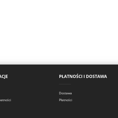
CJE
PŁATNOŚCI I DOSTAWA
Dostawa
watności
Płatności