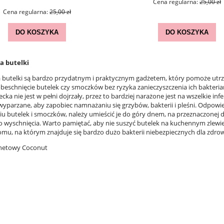
Cena regularna:
25,00 zł
Cena regularna:
25,00 zł
DO KOSZYKA
DO KOSZYKA
a butelki
a butelki są bardzo przydatnym i praktycznym gadżetem, który pomoże utrz
beschnięcie butelek czy smoczków bez ryzyka zanieczyszczenia ich bakteria
cka nie jest w pełni dojrzały, przez to bardziej narażone jest na wszelkie 
wyparzane, aby zapobiec namnażaniu się grzybów, bakterii i pleśni. Odpowi
iu butelek i smoczków, należy umieścić je do góry dnem, na przeznaczonej d
o wyschnięcia. Warto pamiętać, aby nie suszyć butelek na kuchennym zlewie
omu, na którym znajduje się bardzo dużo bakterii niebezpiecznych dla zdrow
rnetowy Coconut