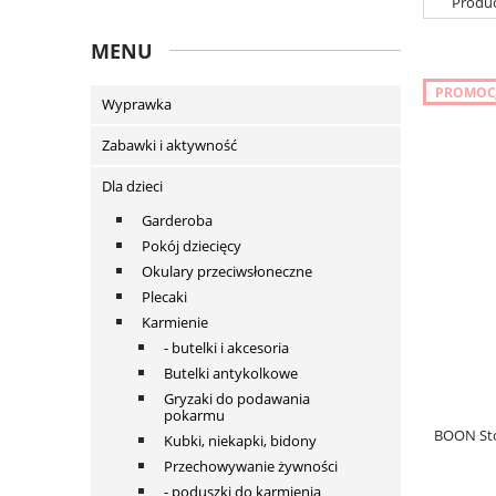
Produc
MENU
PROMOC
Wyprawka
Zabawki i aktywność
Dla dzieci
Garderoba
Pokój dziecięcy
Okulary przeciwsłoneczne
Plecaki
Karmienie
- butelki i akcesoria
Butelki antykolkowe
Gryzaki do podawania
pokarmu
BOON Sto
Kubki, niekapki, bidony
Przechowywanie żywności
- poduszki do karmienia