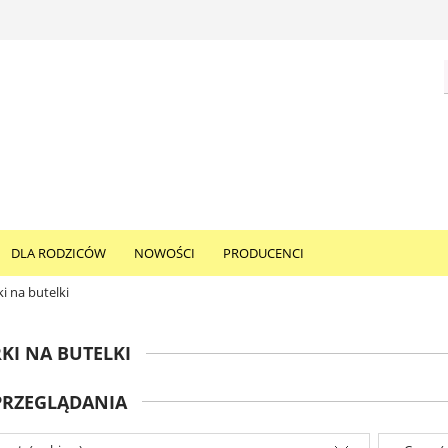
DLA RODZICÓW
NOWOŚCI
PRODUCENCI
i na butelki
KI NA BUTELKI
PRZEGLĄDANIA