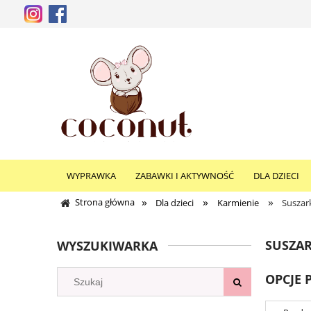
WYPRAWKA
ZABAWKI I AKTYWNOŚĆ
DLA DZIECI
»
»
»
Strona główna
Dla dzieci
Karmienie
Suszark
SUSZAR
WYSZUKIWARKA
OPCJE 