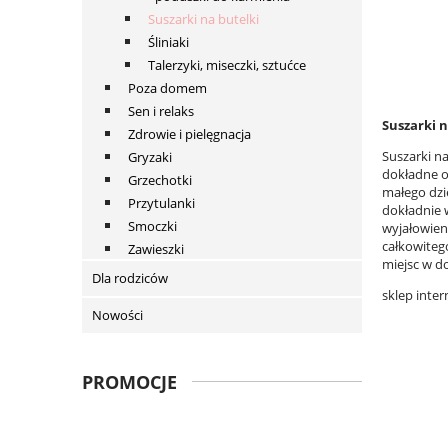
Suszarki na butelki
Śliniaki
Talerzyki, miseczki, sztućce
Poza domem
Sen i relaks
Suszarki n
Zdrowie i pielęgnacja
Suszarki n
Gryzaki
dokładne o
Grzechotki
małego dzie
Przytulanki
dokładnie 
Smoczki
wyjałowien
całkowiteg
Zawieszki
miejsc w d
Dla rodziców
sklep inte
Nowości
PROMOCJE