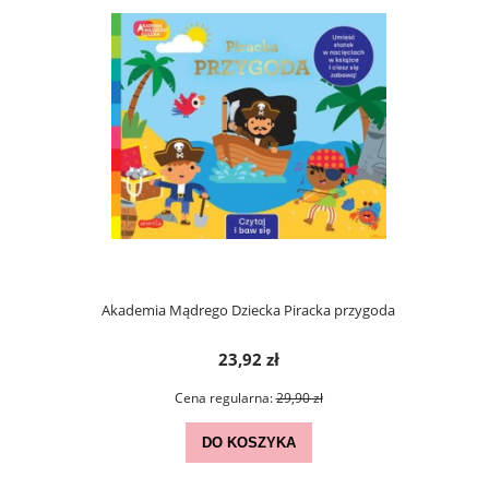
LA Smoczek
Akademia Mądrego Dziecka Piracka przygoda
Akademia
vea 0m+
aut
23,92 zł
zł
Cena regularna:
29,90 zł
Ce
DO KOSZYKA