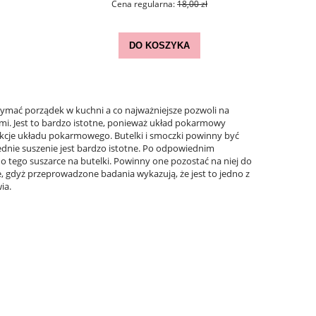
Cena regularna:
18,00 zł
DO KOSZYKA
ymać porządek w kuchni a co najważniejsze pozwoli na
mi. Jest to bardzo istotne, ponieważ układ pokarmowy
infekcje układu pokarmowego. Butelki i smoczki powinny być
ednie suszenie jest bardzo istotne. Po odpowiednim
o tego suszarce na butelki. Powinny one pozostać na niej do
, gdyż przeprowadzone badania wykazują, że jest to jedno z
ia.