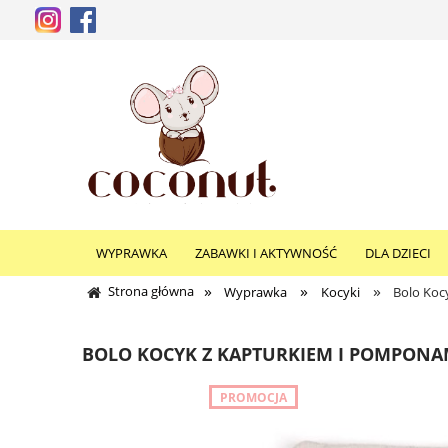
WYPRAWKA
ZABAWKI I AKTYWNOŚĆ
DLA DZIECI
»
»
»
Strona główna
Wyprawka
Kocyki
Bolo Koc
BOLO KOCYK Z KAPTURKIEM I POMPONA
PROMOCJA