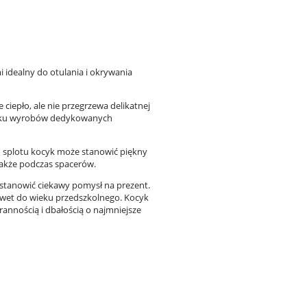
idealny do otulania i okrywania
ciepło, ale nie przegrzewa delikatnej
ypadku wyrobów dedykowanych
o splotu kocyk może stanowić piękny
także podczas spacerów.
stanowić ciekawy pomysł na prezent.
awet do wieku przedszkolnego. Kocyk
annością i dbałością o najmniejsze