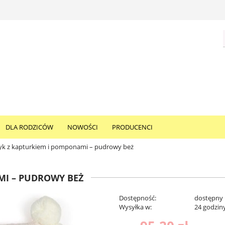
DLA RODZICÓW
NOWOŚCI
PRODUCENCI
yk z kapturkiem i pomponami – pudrowy beż
MI – PUDROWY BEŻ
Dostępność:
dostępny
Wysyłka w:
24 godzin