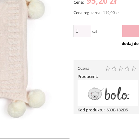
95,20 zł
Cena:
Cena regularna:
119,00 zł
szt.
dodaj d
Ocena:
Producent:
Kod produktu:
633E-182D5