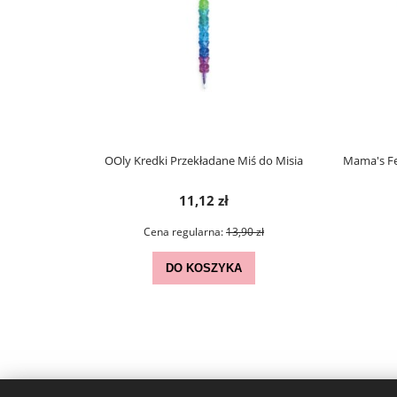
cy Hevea 0m+
OOly Kredki Przekładane Miś do Misia
Mama's F
11,12 zł
ł
Cena regularna:
13,90 zł
DO KOSZYKA