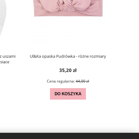
z uszami
Ul&Ka opaska Pudrówka - różne rozmiary
LULLALOVE 
siące
35,20 zł
Cena regularna:
44,00 zł
DO KOSZYKA