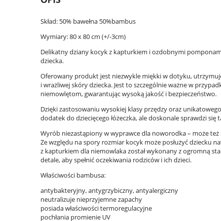
Skład: 50% bawełna 50%bambus
Wymiary: 80 x 80 cm (+/-3cm)
Delikatny dziany kocyk z kapturkiem i ozdobnymi pomponami 
dziecka.
Oferowany produkt jest niezwykle miękki w dotyku, utrzymuje 
i wrażliwej skóry dziecka. Jest to szczególnie ważne w prz
niemowlętom, gwarantując wysoką jakość i bezpieczeństwo.
Dzięki zastosowaniu wysokiej klasy przędzy oraz unikatoweg
dodatek do dziecięcego łóżeczka, ale doskonale sprawdzi się 
Wyrób niezastąpiony w wyprawce dla noworodka – może też 
Ze względu na spory rozmiar kocyk może posłużyć dziecku n
z kapturkiem dla niemowlaka został wykonany z ogromną star
detale, aby spełnić oczekiwania rodziców i ich dzieci.
Właściwości bambusa:
antybakteryjny, antygrzybiczny, antyalergiczny
neutralizuje nieprzyjemne zapachy
posiada właściwości termoregulacyjne
pochłania promienie UV