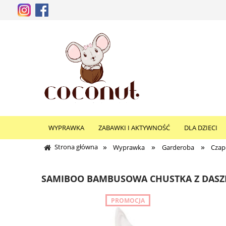
WYPRAWKA
ZABAWKI I AKTYWNOŚĆ
DLA DZIECI
»
»
»
Strona główna
Wyprawka
Garderoba
Czap
SAMIBOO BAMBUSOWA CHUSTKA Z DASZ
PROMOCJA