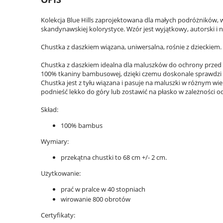
Kolekcja Blue Hills zaprojektowana dla małych podróżników, 
skandynawskiej kolorystyce. Wzór jest wyjątkowy, autorski i 
Chustka z daszkiem wiązana, uniwersalna, rośnie z dzieckiem.
Chustka z daszkiem idealna dla maluszków do ochrony przed 
100% tkaniny bambusowej, dzięki czemu doskonale sprawdzi s
Chustka jest z tyłu wiązana i pasuje na maluszki w różnym wi
podnieść lekko do góry lub zostawić na płasko w zależności o
Skład:
100% bambus
Wymiary:
przekątna chustki to 68 cm +/- 2 cm.
Użytkowanie:
prać w pralce w 40 stopniach
wirowanie 800 obrotów
Certyfikaty: