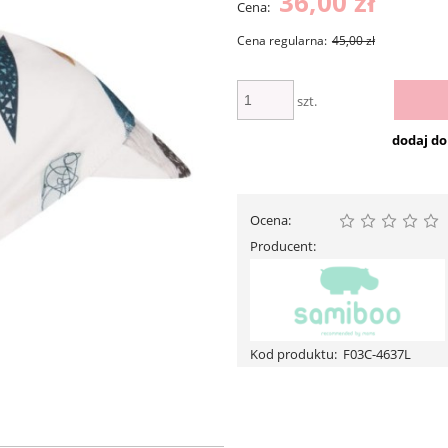
36,00 zł
Cena:
Cena regularna:
45,00 zł
szt.
dodaj d
Ocena:
Producent:
Kod produktu:
F03C-4637L