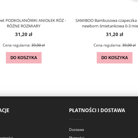
eet PODKOLANÓWKI ANIOŁEK RÓŻ -
SAMIBOO Bambusowa czapeczka 
RÓŻNE ROZMIARY
newborn śmietankowa 0-3 mie
31,20 zł
31,20 zł
Cena regularna:
39,00 zł
Cena regularna:
39,00 zł
DO KOSZYKA
DO KOSZYKA
CJE
PŁATNOŚCI I DOSTAWA
Dostawa
watności
Płatności