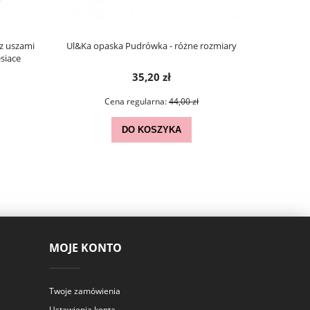
z uszami
Ul&Ka opaska Pudrówka - różne rozmiary
LULLALOVE 
siące
35,20 zł
Cena regularna:
44,00 zł
DO KOSZYKA
MOJE KONTO
Twoje zamówienia
Ustawienia konta