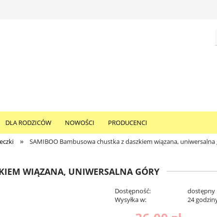
DLA RODZICÓW
NOWOŚCI
PRODUCENCI
»
eczki
SAMIBOO Bambusowa chustka z daszkiem wiązana, uniwersalna 
KIEM WIĄZANA, UNIWERSALNA GÓRY
Dostępność:
dostępny
Wysyłka w:
24 godzin