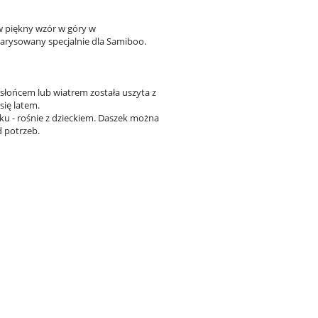
w piękny wzór w góry w
narysowany specjalnie dla Samiboo.
słońcem lub wiatrem została uszyta z
ię latem.
eku - rośnie z dzieckiem. Daszek można
d potrzeb.