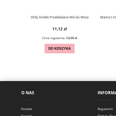
cy Hevea 0m+
OOly Kredki Przekładane Miś do Misia
Mama's F
11,12 zł
ł
Cena regularna:
13,90 zł
DO KOSZYKA
O NAS
INFORMA
Kontakt
Regulamin
Kontakt
Polityka Pry