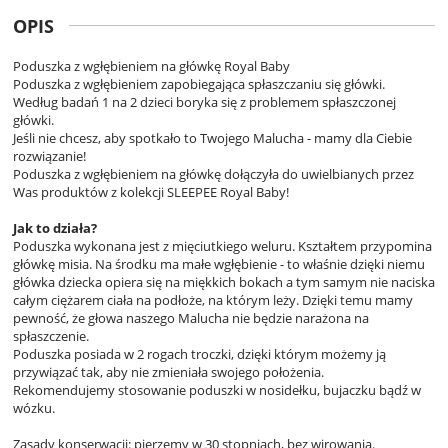
OPIS
Poduszka z wgłębieniem na główkę Royal Baby
Poduszka z wgłębieniem zapobiegająca spłaszczaniu się główki.
Według badań 1 na 2 dzieci boryka się z problemem spłaszczonej
główki.
Jeśli nie chcesz, aby spotkało to Twojego Malucha - mamy dla Ciebie
rozwiązanie!
Poduszka z wgłębieniem na główkę dołączyła do uwielbianych przez
Was produktów z kolekcji SLEEPEE Royal Baby!
Jak to działa?
Poduszka wykonana jest z mięciutkiego weluru. Kształtem przypomina
główkę misia. Na środku ma małe wgłębienie - to właśnie dzięki niemu
główka dziecka opiera się na miękkich bokach a tym samym nie naciska
całym ciężarem ciała na podłoże, na którym leży. Dzięki temu mamy
pewność, że głowa naszego Malucha nie będzie narażona na
spłaszczenie.
Poduszka posiada w 2 rogach troczki, dzięki którym możemy ją
przywiązać tak, aby nie zmieniała swojego położenia.
Rekomendujemy stosowanie poduszki w nosidełku, bujaczku bądź w
wózku.
Zasady konserwacji: pierzemy w 30 stopniach, bez wirowania.